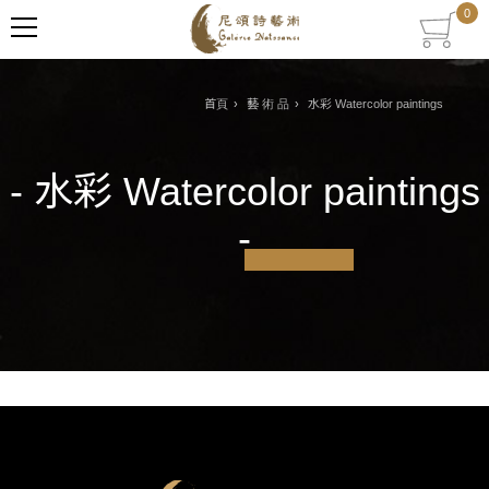
0
MENU
首頁
藝 術 品
水彩 Watercolor paintings
- 水彩 Watercolor paintings
-